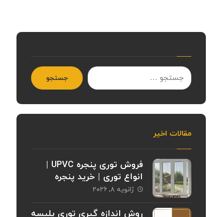
جستجو
مقالات اخیر
فروش توری پنجره UPVC |
انواع توری | خرید پنجره
ژانویه ۸, ۲۰۲۶
روش اندازه گیری توری پلیسه