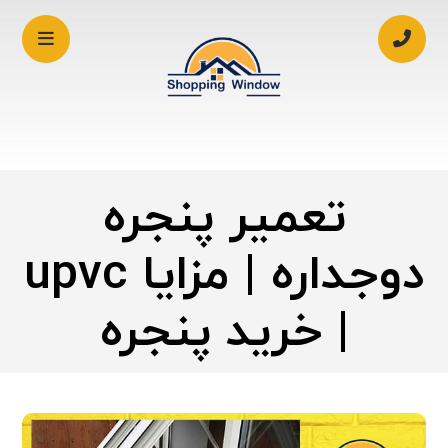
تعمیر پنجره
دوجداره | مزایا upvc
| خرید پنجره