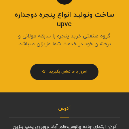
ساخت وتولید انواع پنجره دوجداره
upvc
گروه صنعتی خرید پنجره با سابقه طولانی و
درخشان خود در خدمت شما عزیزان میباشد.
امروز با ما تماس بگیرید
آدرس
کرج- ابتدای جاده چالوس،خلج آباد ،روبروی پمپ بنزین