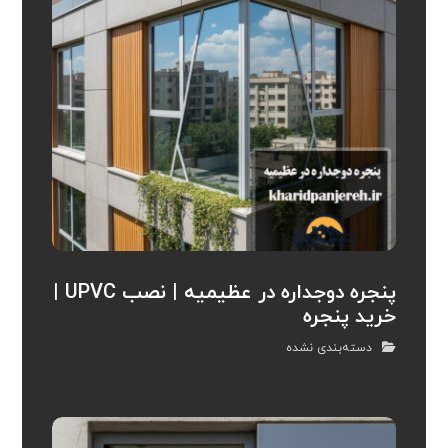
پنجره دوجداره در عظیمیه | نصب UPVC |
خرید پنجره
دسته‌بندی نشده