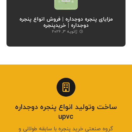
مزایای پنجره دوجداره | فروش انواع پنجره
دوجداره | خریدپنجره
ژانویه ۳, ۲۰۲۶
ساخت وتولید انواع پنجره دوجداره
upvc
گروه صنعتی خرید پنجره با سابقه طولانی و