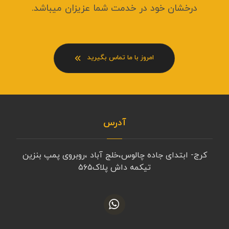
درخشان خود در خدمت شما عزیزان میباشد.
امروز با ما تماس بگیرید
آدرس
کرج- ابتدای جاده چالوس،خلج آباد ،روبروی پمپ بنزین
تیکمه داش پلاک۵۶۵