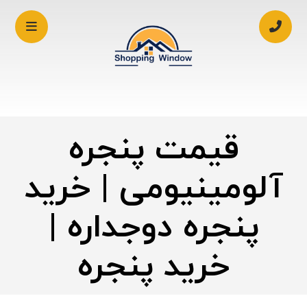
قیمت پنجره
آلومینیومی | خرید
پنجره دوجداره |
خرید پنجره