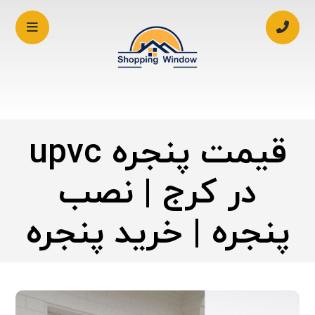
قیمت پنجره upvc
در کرج | نصب
پنجره | خرید پنجره