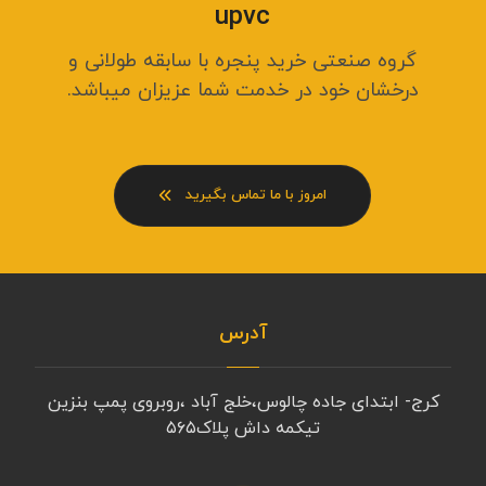
upvc
گروه صنعتی خرید پنجره با سابقه طولانی و
درخشان خود در خدمت شما عزیزان میباشد.
امروز با ما تماس بگیرید
آدرس
کرج- ابتدای جاده چالوس،خلج آباد ،روبروی پمپ بنزین
تیکمه داش پلاک۵۶۵