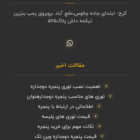
کرج- ابتدای جاده چالوس،خلج آباد ،روبروی پمپ بنزین
تیکمه داش پلاک۵۶۵
مقالات اخیر
اهمیت نصب توری پنجره دوجداره
توری های مناسب پنجره دوجدارهنوان
اطلاعاتی در ارتباط با پنجره
قیمت توری های پلیسه
نکات مهم برای خرید پنجره
قیمت پنجره دوجداره وین تک