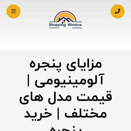
مزایای پنجره
آلومینیومی |
قیمت مدل های
مختلف | خرید
پنجره