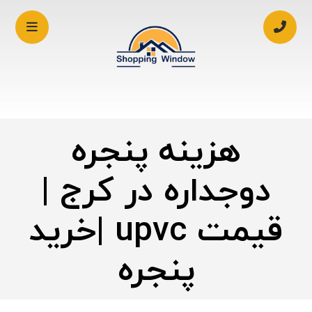
هزینه پنجره
دوجداره در کرج |
قیمت upvc |خرید
پنجره