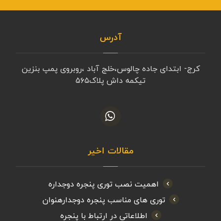
آدرس
کرج- ابتدای جاده چالوس،خلج آباد ،روبروی پمپ بنزین
تیکمه داش پلاک۵۶۵
مقالات اخیر
اهمیت نصب توری پنجره دوجداره
توری های مناسب پنجره دوجدارهنوان
اطلاعاتی در ارتباط با پنجره