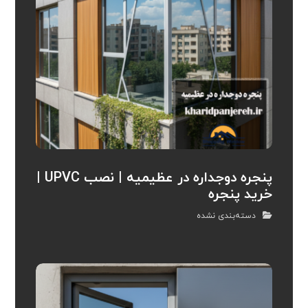
پنجره دوجداره در عظیمیه | نصب UPVC |
خرید پنجره
دسته‌بندی نشده