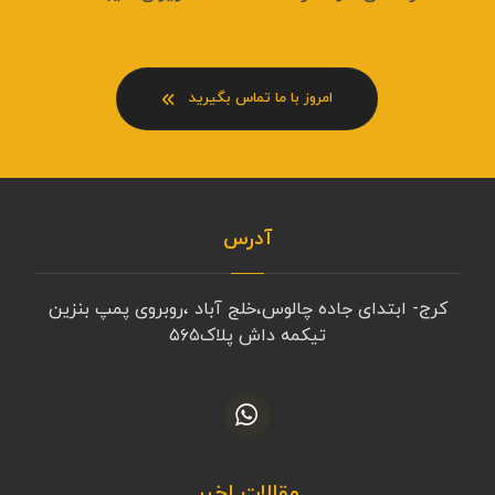
امروز با ما تماس بگیرید
آدرس
کرج- ابتدای جاده چالوس،خلج آباد ،روبروی پمپ بنزین
تیکمه داش پلاک۵۶۵
مقالات اخیر