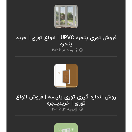
فروش توری پنجره UPVC | انواع توری | خرید
پنجره
ژانویه ۸, ۲۰۲۶
روش اندازه گیری توری پلیسه | فروش انواع
توری | خریدپنجره
ژانویه ۳, ۲۰۲۶