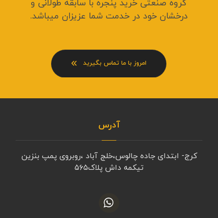
گروه صنعتی خرید پنجره با سابقه طولانی و
درخشان خود در خدمت شما عزیزان میباشد.
امروز با ما تماس بگیرید
آدرس
کرج- ابتدای جاده چالوس،خلج آباد ،روبروی پمپ بنزین
تیکمه داش پلاک۵۶۵