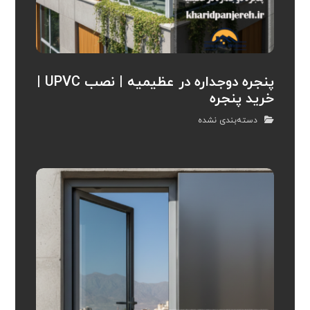
پنجره دوجداره در عظیمیه | نصب UPVC |
خرید پنجره
دسته‌بندی نشده