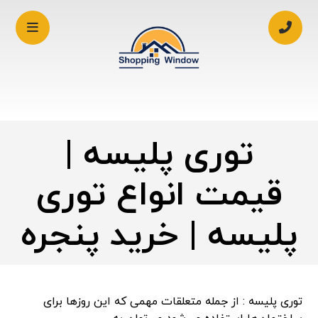
توری پلیسه |
قیمت انواع توری
پلیسه | خرید پنجره
توری پلیسه : از جمله متعلقات مهمی که این روزها برای