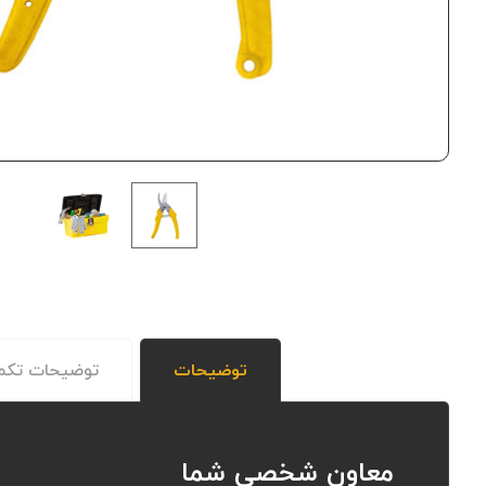
توضیحات
توضیحات تکم
معاون شخصی شما