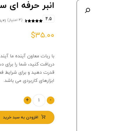
انبر حرفه ای 
بزرگنمایی تصویر
۴.۵
(۴ امتیاز)
(
۴
با
۴
امتیازدهی
۴.۵
از ۵
$
۳۵.۰۰
در
امتیازدهی
مشتری
با ربات معاون آینده ما آینده
دریافت کنید، شما را برای دس
قدرت دهید و برای شرایط فعل
ابزارهای کاربردی می باشد.
+
-
افزودن به سبد خرید