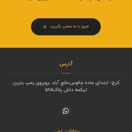
امروز با ما تماس بگیرید
آدرس
کرج- ابتدای جاده چالوس،خلج آباد ،روبروی پمپ بنزین
تیکمه داش پلاک۵۶۵
مقالات اخیر