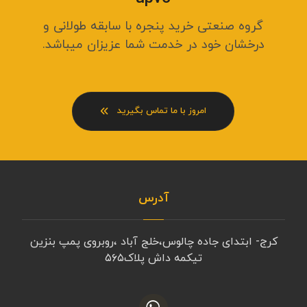
گروه صنعتی خرید پنجره با سابقه طولانی و
درخشان خود در خدمت شما عزیزان میباشد.
امروز با ما تماس بگیرید
آدرس
کرج- ابتدای جاده چالوس،خلج آباد ،روبروی پمپ بنزین
تیکمه داش پلاک۵۶۵