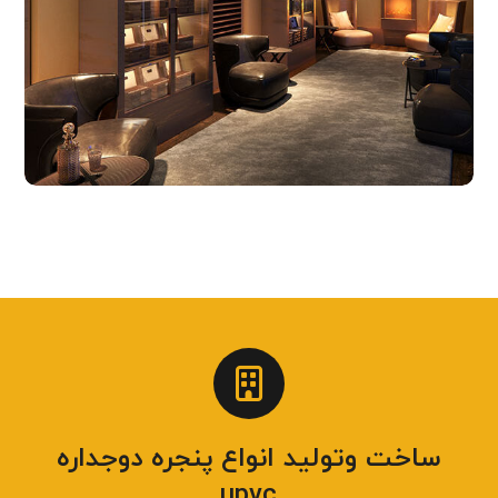
ساخت وتولید انواع پنجره دوجداره
upvc