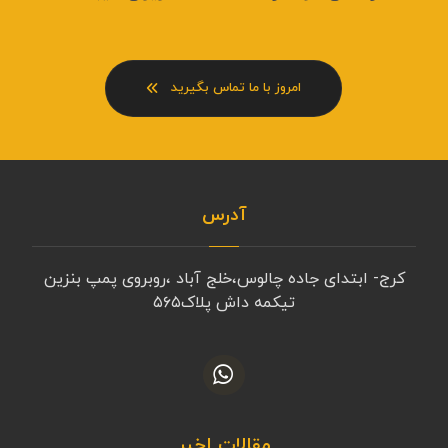
امروز با ما تماس بگیرید
آدرس
کرج- ابتدای جاده چالوس،خلج آباد ،روبروی پمپ بنزین
تیکمه داش پلاک۵۶۵
مقالات اخیر