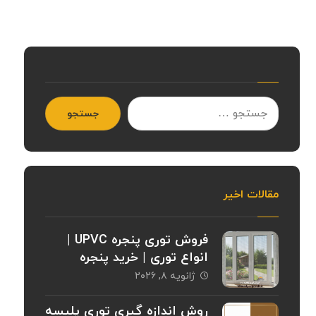
جستجو
مقالات اخیر
فروش توری پنجره UPVC |
انواع توری | خرید پنجره
ژانویه ۸, ۲۰۲۶
روش اندازه گیری توری پلیسه