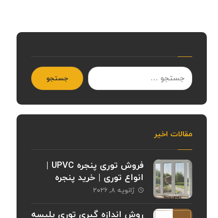
جستجو
مقالات اخیر
فروش توری پنجره UPVC |
انواع توری | خرید پنجره
ژانویه ۸, ۲۰۲۶
روش اندازه گیری توری پلیسه