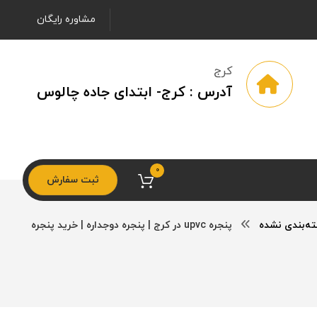
مشاوره رایگان
کرج
آدرس : کرج- ابتدای جاده چالوس
0
ثبت سفارش
ه‌بندی نشده
پنجره upvc در کرج | پنجره دوجداره | خرید پنجره