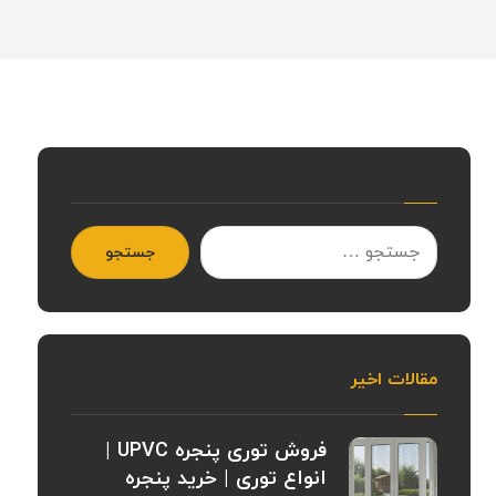
جستجو
مقالات اخیر
فروش توری پنجره UPVC |
انواع توری | خرید پنجره